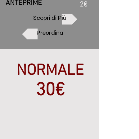
ANTEPRIME
2€
Scopri di Più
Preordina
NORMALE
30€