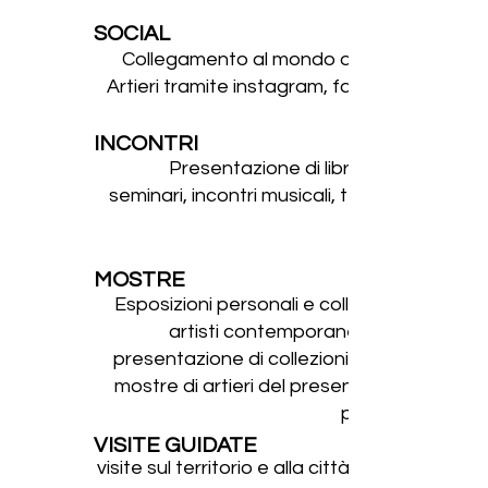
SOCIAL
Collegamento al mondo di Hortus
Artieri tramite instagram, facebook
INCONTRI
Presentazione di libri, corsi e
seminari, incontri musicali, teatrali o
MOSTRE
Esposizioni personali e collettive di
artisti contemporanei e non,
presentazione di collezioni private,
mostre di artieri del presente e del
passato
VISITE GUIDATE
visite sul territorio e alla città nei suoi