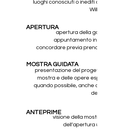
luoghi conosciuti o inediti a cura di
William Belli
APERTURA
apertura della galleria su
appuntamento in orari da
concordare previa prenotazione
MOSTRA GUIDATA
presentazione del progetto della
mostra e delle opere esposte e,
quando possibile, anche da parte
dell’artista
ANTEPRIME
visione della mostra prima
dell’apertura ufficiale