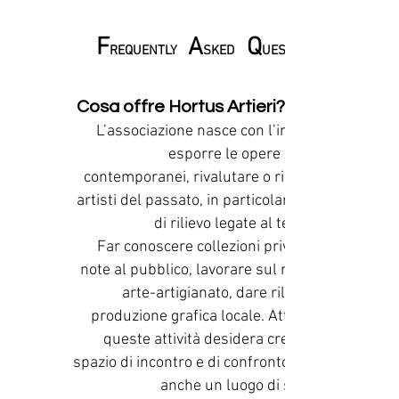
F
A
Q
REQUENTLY
SKED
UESTIONS
Cosa offre Hortus Artieri?
L’associazione nasce con l’intento di
esporre le opere di artisti
contemporanei, rivalutare o riscoprire
artisti del passato, in particolare figure
di rilievo legate al territorio.
Far conoscere collezioni private non
note al pubblico, lavorare sul rapporto
arte-artigianato, dare rilievo alla
produzione grafica locale. Attraverso
queste attività desidera creare uno
spazio di incontro e di confronto che sia
anche un luogo di scambio