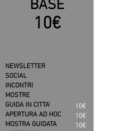
BASE
10€
NEWSLETTER
SOCIAL
INCONTRI
MOSTRE
GUIDA IN CITTA'
10€
APERTURA AD HOC
10€
MOSTRA GUIDATA
10€