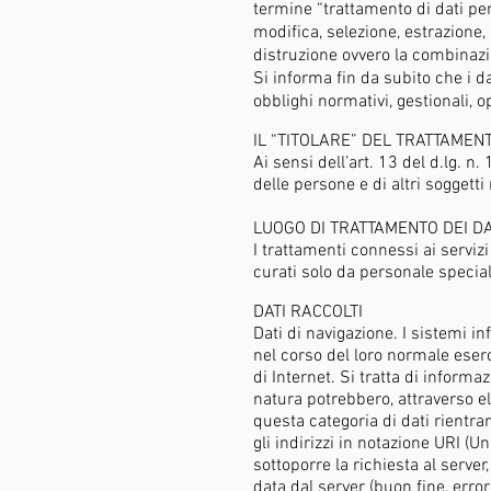
termine “trattamento di dati per
modifica, selezione, estrazione,
distruzione ovvero la combinazio
Si informa fin da subito che i d
obblighi normativi, gestionali, o
IL “TITOLARE” DEL TRATTAMEN
Ai sensi dell’art. 13 del d.lg. n
delle persone e di altri soggetti
LUOGO DI TRATTAMENTO DEI DA
I trattamenti connessi ai servi
curati solo da personale specia
DATI RACCOLTI
Dati di navigazione. I sistemi 
nel corso del loro normale eserc
di Internet. Si tratta di inform
natura potrebbero, attraverso ela
questa categoria di dati rientran
gli indirizzi in notazione URI (Un
sottoporre la richiesta al server
data dal server (buon fine, error