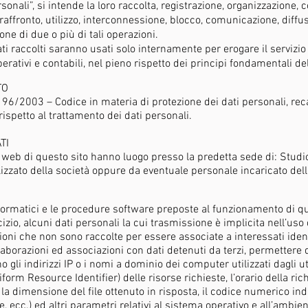
sonali”, si intende la loro raccolta, registrazione, organizzazione,
 raffronto, utilizzo, interconnessione, blocco, comunicazione, diffu
ne di due o più di tali operazioni.
ati raccolti saranno usati solo internamente per erogare il serviz
perativi e contabili, nel pieno rispetto dei principi fondamentali del
TO
. 196/2003 – Codice in materia di protezione dei dati personali, rec
 rispetto al trattamento dei dati personali.
TI
zi web di questo sito hanno luogo presso la predetta sede di: Stu
lizzato della società oppure da eventuale personale incaricato de
informatici e le procedure software preposte al funzionamento di 
izio, alcuni dati personali la cui trasmissione è implicita nell’uso
azioni che non sono raccolte per essere associate a interessati iden
borazioni ed associazioni con dati detenuti da terzi, permettere di 
o gli indirizzi IP o i nomi a dominio dei computer utilizzati dagli u
iform Resource Identifier) delle risorse richieste, l’orario della rich
, la dimensione del file ottenuto in risposta, il codice numerico ind
e, ecc.) ed altri parametri relativi al sistema operativo e all’ambie