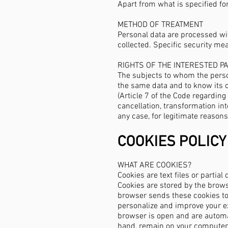
Apart from what is specified for
METHOD OF TREATMENT
Personal data are processed wit
collected. Specific security mea
RIGHTS OF THE INTERESTED P
The subjects to whom the person
the same data and to know its co
(Article 7 of the Code regarding
cancellation, transformation in
any case, for legitimate reason
COOKIES POLICY
WHAT ARE COOKIES?
Cookies are text files or partia
Cookies are stored by the brows
browser sends these cookies to 
personalize and improve your ex
browser is open and are automat
hand, remain on your computer o