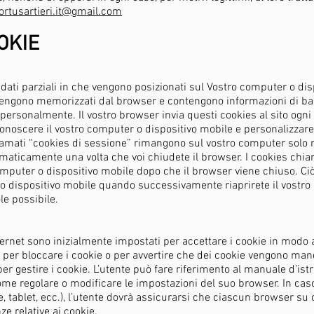
ortusartieri.it@gmail.com
OKIE
 o dati parziali in che vengono posizionati sul Vostro computer o di
s vengono memorizzati dal browser e contengono informazioni di bas
personalmente. Il vostro browser invia questi cookies al sito ogni v
noscere il vostro computer o dispositivo mobile e personalizzare 
iamati “cookies di sessione” rimangono sul vostro computer solo 
maticamente una volta che voi chiudete il browser. I cookies chia
mputer o dispositivo mobile dopo che il browser viene chiuso. Ciò
o dispositivo mobile quando successivamente riaprirete il vostro 
le possibile.
rnet sono inizialmente impostati per accettare i cookie in modo 
per bloccare i cookie o per avvertire che dei cookie vengono manda
 gestire i cookie. L’utente può fare riferimento al manuale d’istr
me regolare o modificare le impostazioni del suo browser. In caso d
tablet, ecc.), l’utente dovrà assicurarsi che ciascun browser su c
ze relative ai cookie.