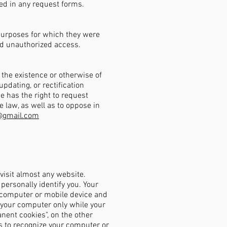
ned in any request forms.
 purposes for which they were
and unauthorized access.
 the existence or otherwise of
updating, or rectification
ne has the right to request
e law, as well as to oppose in
t@gmail.com
visit almost any website.
personally identify you. Your
ur computer or mobile device and
 your computer only while your
nent cookies", on the other
es to recognize your computer or