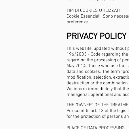
TIPI DI COOKIES UTILIZZATI
Cookie Essenziali. Sono necessar
preferenze.
PRIVACY POLICY
This website, updated without pe
196/2003 - Code regarding the p
regarding the processing of pers
May 2014. Those who use the se
data and cookies. The term "proc
modification, selection, extrac
destruction or the combination 
We inform immediately that the d
managerial, operational and acc
THE "OWNER" OF THE TREATME
Pursuant to art. 13 of the legis
for the protection of persons a
PLACE OF DATA PROCESSING