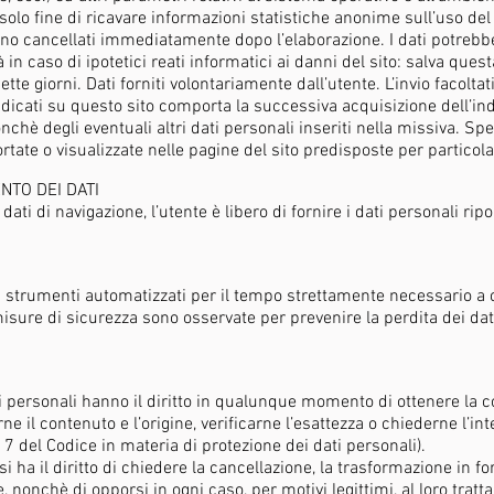
 solo fine di ricavare informazioni statistiche anonime sull’uso del 
o cancellati immediatamente dopo l’elaborazione. I dati potrebber
in caso di ipotetici reati informatici ai danni del sito: salva questa
te giorni. Dati forniti volontariamente dall’utente. L’invio facoltati
 indicati su questo sito comporta la successiva acquisizione dell’in
nchè degli eventuali altri dati personali inseriti nella missiva. Spe
ate o visualizzate nelle pagine del sito predisposte per particolari
NTO DEI DATI
dati di navigazione, l’utente è libero di fornire i dati personali rip
on strumenti automatizzati per il tempo strettamente necessario a 
isure di sicurezza sono osservate per prevenire la perdita dei dati, 
dati personali hanno il diritto in qualunque momento di ottenere la
e il contenuto e l’origine, verificarne l’esattezza o chiederne l’in
o 7 del Codice in materia di protezione dei dati personali).
i ha il diritto di chiedere la cancellazione, la trasformazione in f
ge, nonchè di opporsi in ogni caso, per motivi legittimi, al loro trat