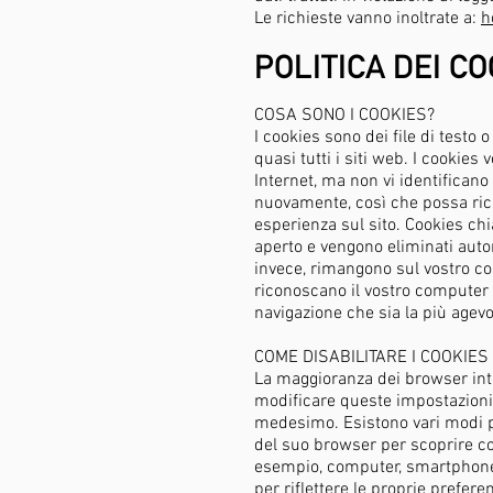
Le richieste vanno inoltrate a:
h
POLITICA DEI CO
COSA SONO I COOKIES?
I cookies sono dei file di testo
quasi tutti i siti web. I cookie
Internet, ma non vi identificano 
nuovamente, così che possa rico
esperienza sul sito. Cookies ch
aperto e vengono eliminati auto
invece, rimangono sul vostro co
riconoscano il vostro computer 
navigazione che sia la più agevo
COME DISABILITARE I COOKIES
La maggioranza dei browser inte
modificare queste impostazioni 
medesimo. Esistono vari modi per
del suo browser per scoprire co
esempio, computer, smartphone, 
per riflettere le proprie preferen