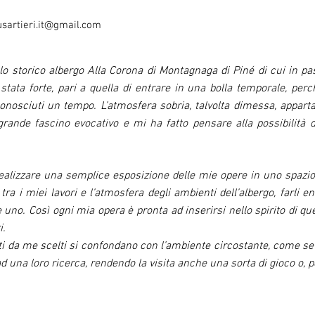
us
artieri.it@gmail.com
lo storico albergo Alla Corona di Montagnaga di Piné di cui in pa
stata forte, pari a quella di entrare in una bolla temporale, perc
conosciuti un tempo. L’atmosfera sobria, talvolta dimessa, apparta
ande fascino evocativo e mi ha fatto pensare alla possibilità d
 realizzare una semplice esposizione delle mie opere in uno spazi
a i miei lavori e l’atmosfera degli ambienti dell’albergo, farli e
uno. Così ogni mia opera è pronta ad inserirsi nello spirito di ques
i.
etti da me scelti si confondano con l’ambiente circostante, come 
 ad una loro ricerca, rendendo la visita anche una sorta di gioco o, p