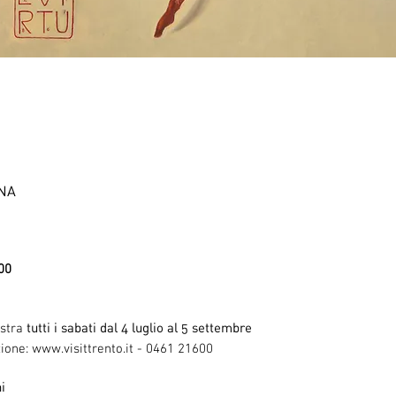
NA
:00
tutti i sabati dal 4 luglio al 5 settembre
ostra
zione:
www.visittrento.it
- 0461 21600
i