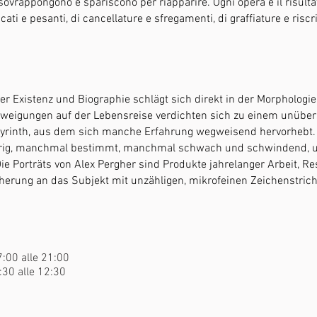
ovrappongono e spariscono per riapparire. Ogni opera è il risultato
cati e pesanti, di cancellature e sfregamenti, di graffiature e riscri
r Existenz und Biographie schlägt sich direkt in der Morphologie
eigungen auf der Lebensreise verdichten sich zu einem unübers
yrinth, aus dem sich manche Erfahrung wegweisend hervorhebt. 
hrig, manchmal bestimmt, manchmal schwach und schwindend, u
ie Porträts von Alex Pergher sind Produkte jahrelanger Arbeit, Res
rung an das Subjekt mit unzähligen, mikrofeinen Zeichenstrich
7:00 alle 21:00
:30 alle 12:30