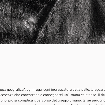
a geografica"; ogni ruga, ogni increspatura della pelle, lo sguardo
presenze che concorrono a consegnarci un'umana esistenza. II ritrat
rrono, più si complica il percorso del viaggio umano; le vie perdono la