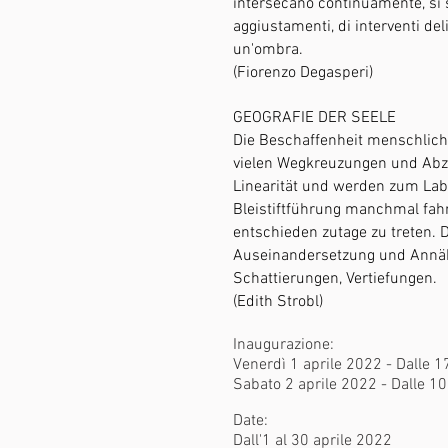
intersecano continuamente, si s
aggiustamenti, di interventi deli
un'ombra.
(Fiorenzo Degasperi)
GEOGRAFIE DER SEELE
Die Beschaffenheit menschliche
vielen Wegkreuzungen und Abzw
Linearität und werden zum Lab
Bleistiftführung manchmal fa
entschieden zutage zu treten. D
Auseinandersetzung und Annähe
Schattierungen, Vertiefungen.
(Edith Strobl)
Inaugurazione:
Venerdì 1 aprile 2022 -
Dalle 1
Sabato 2 aprile 2022 -
Dalle 10
Date:
Dall'1 al 30 aprile 2022