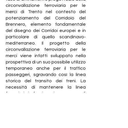
circonvallazione ferroviaria per le
merci di Trento nel contesto del
potenziamento del Corridoio del
Brennero, elemento fondamentale
del disegno dei Corridoi europei e in
particolare di quello scandinavo-
mediterraneo. Il progetto della
circonvallazione ferroviaria per le
merci viene infatti sviluppato nella
prospettiva di un suo possibile utilizzo
temporaneo anche per il traffico
passeggeri, sgravando così la linea
storica del transito dei treni. La
necessità di mantenere la linea
ferroviaria in funzione, in mancanza di
un tracciato alternativo, è stato
l’elemento che ha reso di fatto
impossibile l’interramento fino ai nostri
giorni.